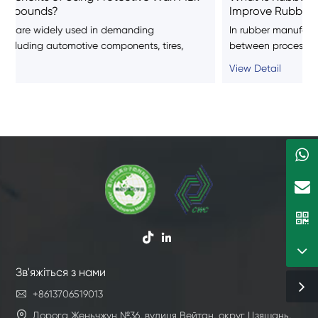
Improve Rubber Processing?
In rubber manufacturing, achieving the right balance
between processing efficiency and final product
,
performance is always a challenge. Rubber compounds
View Detail
with high viscosity can be difficult to mix, sh


Зв'яжіться з нами

+8613706519013

Дорога Женьчжун №36, вулиця Вейтан, округ Цзяшань,