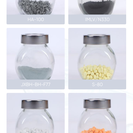
HA-100
IMLV/N330
JXBH-BH-F77
S-80