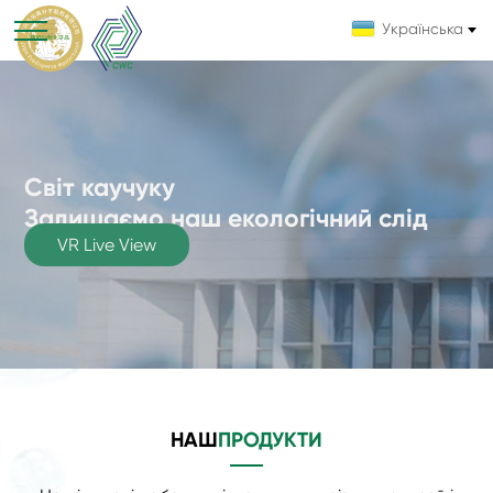
Українська
Світ каучуку
Світ каучуку
Залишаємо наш екологічний слід
Залишаємо наш екологічний слід
VR Live View
VR Live View
НАШ
ПРОДУКТИ